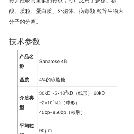
酸、质粒、蛋白质、外泌体、病毒颗 粒等生物大
分子的分离。
技术参数
产品名
Sanarose 4B
称
基质
4%的琼脂糖
3
30kD ~5×10
kD（线形） 60kD
介质类
4
~2×10
kD（球形）
型
45bp~850bp（核酸）
平均粒
90μm