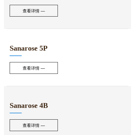
查看详情 —
Sanarose 5P
查看详情 —
Sanarose 4B
查看详情 —