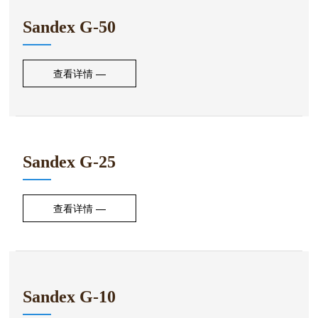
EN
Sandex G-50
查看详情 —
Sandex G-25
查看详情 —
Sandex G-10