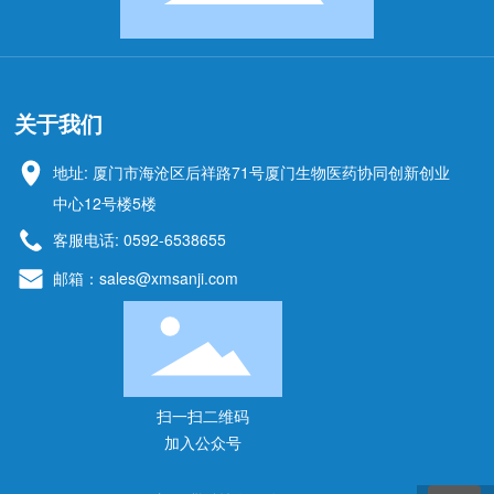
关于我们
地址: 厦门市海沧区后祥路71号厦门生物医药协同创新创业
中心12号楼5楼
客服电话: 0592-6538655
邮箱：sales@xmsanji.com
扫一扫二维码
加入公众号