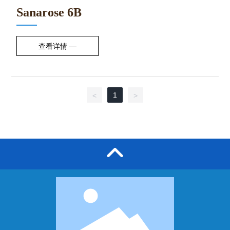
Sanarose 6B
查看详情 —
1
<
>